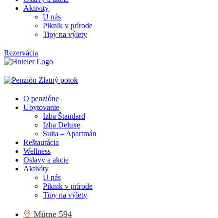
Aktivity
U nás
Piknik v prírode
Tipy na výlety
Rezervácia
O penzióne
Ubytovanie
Izba Štandard
Izba Deluxe
Suita – Apartmán
Reštaurácia
Wellness
Oslavy a akcie
Aktivity
U nás
Piknik v prírode
Tipy na výlety
Mútne 594