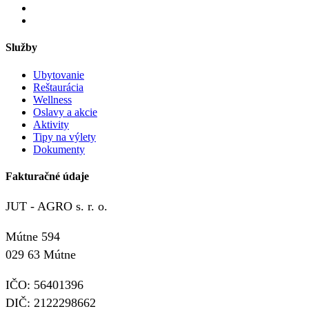
Služby
Ubytovanie
Reštaurácia
Wellness
Oslavy a akcie
Aktivity
Tipy na výlety
Dokumenty
Fakturačné údaje
JUT - AGRO s. r. o.
Mútne 594
029 63 Mútne
IČO: 56401396
DIČ: 2122298662