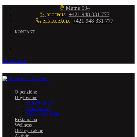
Mútne 594
+421 948 031 777
RECEPCIA
+421 948 331 777
REŠTAURÁCIA
KONTAKT
Denné menu
O penzióne
Ubytovanie
Izba Štandard
Izba Deluxe
Suita – Apartmán
Reštaurácia
Wellness
Oslavy a akcie
Aktivity