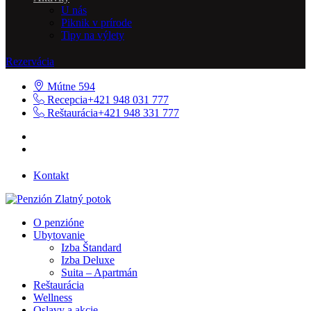
U nás
Piknik v prírode
Tipy na výlety
Rezervácia
Mútne 594
Recepcia
+421 948 031 777
Reštaurácia
+421 948 331 777
Kontakt
O penzióne
Ubytovanie
Izba Štandard
Izba Deluxe
Suita – Apartmán
Reštaurácia
Wellness
Oslavy a akcie